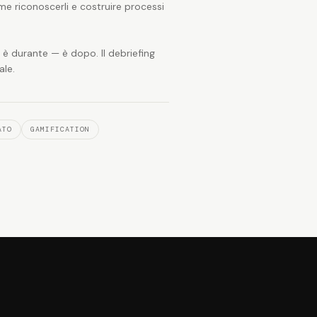
ome riconoscerli e costruire processi
è durante — è dopo. Il debriefing
ale.
ATO
GAMIFICATION