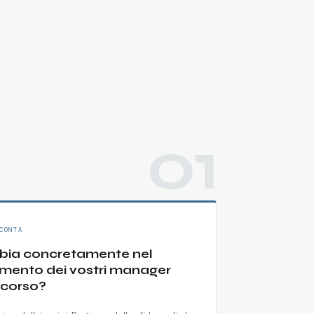
01
CONTA
ia concretamente nel
ento dei vostri manager
rcorso?