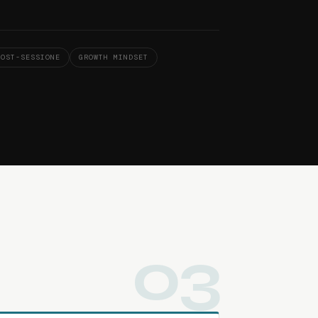
POST-SESSIONE
GROWTH MINDSET
03