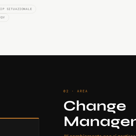
HIP SITUAZIONALE
UDY
02 · AREA
Change
Manage