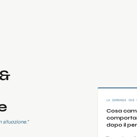
 &
e
LA DOMANDA CHE 
Cosa camb
comportam
n situazione."
dopo il pe