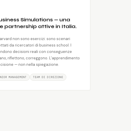
siness Simulations — una
 partnership attive in Italia.
Harvard non sono esercizi: sono scenari
tati da ricercatori di business school. I
endono decisioni reali con conseguenze
ano, riflettono, correggono. L'apprendimento
ecisione — non nella spiegazione.
NIOR MANAGEMENT
TEAM DI DIREZIONE