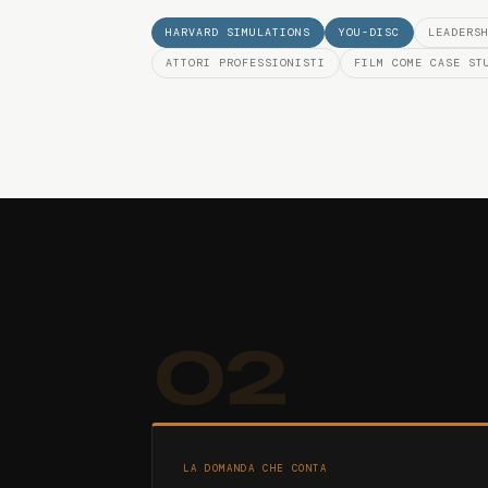
HARVARD SIMULATIONS
YOU-DISC
LEADERS
ATTORI PROFESSIONISTI
FILM COME CASE ST
02
LA DOMANDA CHE CONTA