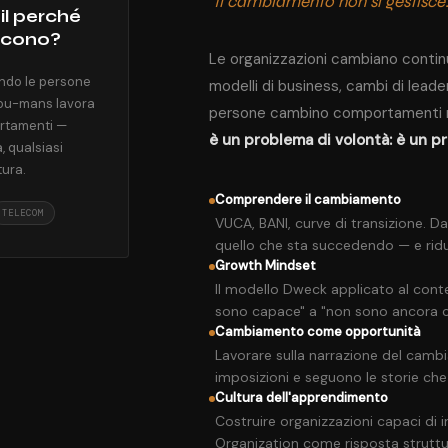
"Il cambiamento non si gestisc
il perché
scono?
Le organizzazioni cambiano continu
ando le persone
modelli di business, cambi di lead
ou-mans lavora
persone cambino comportamenti r
ortamenti —
è un problema di volontà: è un 
 qualsiasi
tura.
Comprendere il cambiamento
TELECOM
VUCA, BANI, curve di transizione. D
quello che sta succedendo — e ridur
Growth Mindset
Il modello Dweck applicato al con
sono capace" a "non sono ancora 
Cambiamento come opportunità
Lavorare sulla narrazione del camb
imposizioni e seguono le storie ch
Cultura dell'apprendimento
Costruire organizzazioni capaci di
Organization come risposta struttu