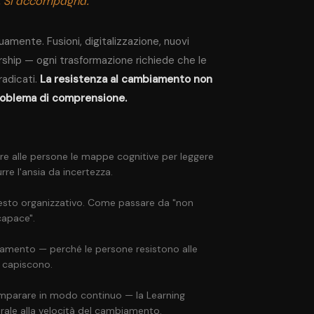
e. Si accompagna."
amente. Fusioni, digitalizzazione, nuovi
ership — ogni trasformazione richiede che le
adicati.
La resistenza al cambiamento non
problema di comprensione.
are alle persone le mappe cognitive per leggere
re l'ansia da incertezza.
testo organizzativo. Come passare da "non
capace".
iamento — perché le persone resistono alle
e capiscono.
 imparare in modo continuo — la Learning
rale alla velocità del cambiamento.