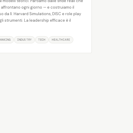
 modelli teorici. Partiamo dalle sfide reali che
 affrontano ogni giorno — e costruiamo il
so da lì. Harvard Simulations, DISC e role play
li strumenti. La leadership efficace è il
ANKING
INDUSTRY
TECH
HEALTHCARE