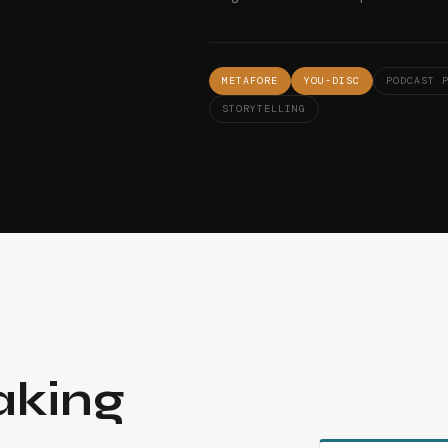
METAFORE
YOU-DISC
PODCAST 
STORYTELLING
aking