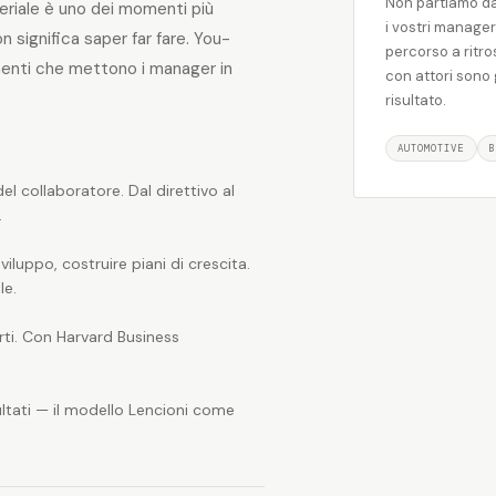
Non partiamo dai
geriale è uno dei momenti più
i vostri manager
on significa saper far fare. You-
percorso a ritro
menti che mettono i manager in
con attori sono g
risultato.
AUTOMOTIVE
B
 del collaboratore. Dal direttivo al
.
iluppo, costruire piani di crescita.
le.
rti. Con Harvard Business
sultati — il modello Lencioni come