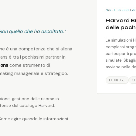
ASSET ESCLUSIVO
Harvard Bu
delle poche
 Non quello che ha ascoltato."
Le simulazioni 
complessi proget
ne è una competenza che si allena
partecipanti pr
ns è tra i pochissimi partner in
simulate. Sbagli
ions
come strumento di
avviene nella d
making manageriale e strategico.
EXECUTIVE
SE
one, gestione delle risorse in
intense del catalogo Harvard.
. Come agire quando le informazioni