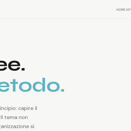
HOME
AP
ee.
etodo.
cipio: capire il
 Il tema non
anizzazione sì.