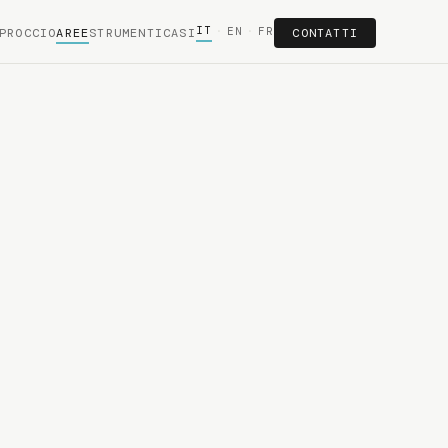
IT
·
EN
·
FR
PROCCIO
AREE
STRUMENTI
CASI
CONTATTI