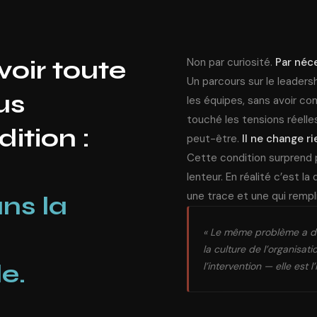
oir toute
Non par curiosité.
Par néce
Un parcours sur le leaders
us
les équipes, sans avoir comp
touché les tensions réelle
ition :
peut-être.
Il ne change rie
Cette condition surprend p
lenteur. En réalité c’est la
une trace et une qui rempli
ans la
« Le même problème a de
la culture de l’organisati
e.
l’intervention — elle est l’