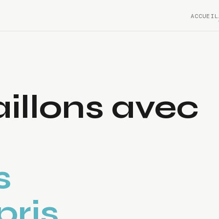
ACCUEIL
illons avec
s
ris.