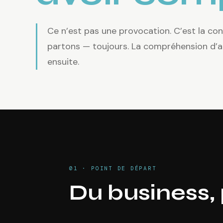
Ce n’est pas une provocation. C’est la con
partons — toujours. La compréhension d’a
ensuite.
01 · POINT DE DÉPART
Du business, 