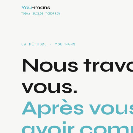
You
-
mans
TODAY BUILDS TOMORROW
LA MÉTHODE · YOU-MANS
Nous trava
vous.
Après vou
avoir comp