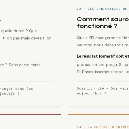
02 · LES INDICATEURS DE
.
Comment sauron
fonctionné ?
r quelle durée ? Que
Quels KPI changeront si l’
e-t-on pas mais devrait-on
saurons-nous dans trois mo
Le résultat formatif doit êt
pas seulement perçu. Si ça
ure ? Sans cette carte,
Et l’investissement ne se jus
Question clé → Que ver
hanger dans les
aujourd’hui ?
jectifs ?
04 · LA CULTURE D’ENTRE