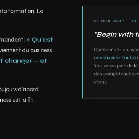
 la formation. La
STEPHEN COVEY · THE
"Begin with t
emandent :
« Qu’est-
viennent du business
Commencez en ayant l
construisez tout à r
it changer — et
You-mans part de la 
des compétences ma
client.
oujours d’abord.
ess est la fin.