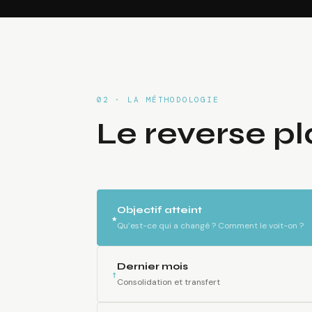
02 · LA MÉTHODOLOGIE
Le reverse pl
Objectif atteint
★
Qu’est-ce qui a changé ? Comment le voit-on ?
Dernier mois
↑
Consolidation et transfert